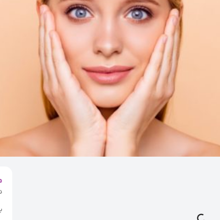
م
د
ب