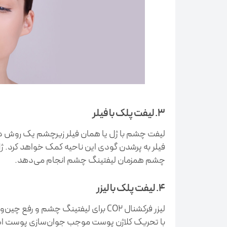
3. لیفت پلک با فیلر
لیفت چشم با ژل یا همان فیلر زیرچشم یک روش درم
فیلر به پرشدن گودی این ناحیه کمک خواهد کرد. ژل
چشم همزمان لیفتینگ چشم انجام می‌دهد.
4. لیفت پلک با لیزر
لیزر فرکشنال CO2 برای لیفتینگ چشم و
با تحریک کلاژن پوست موجب جوان‌سازی پوست اط